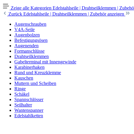
Zeige alle Kategorien
Edelstahlseile | Drahtseilklemmen | Zubehö
Zurück
Edelstahlseile | Drahtseilklemmen | Zubehör anzeigen
Augenschrauben
V4A-Seile
Augenbolzen
Befestigungsösen
Augenenden
Formanschlüsse
Drahtseilklemmen
Gabelterminal mit Innengewinde
Karabinerhaken
Rund und Kreuzklemme
Kauschen
Muttern und Scheiben
Ringe
Schäkel
Spannschlösser
Seilhalter
Wantenspanner
Edelstahlketten