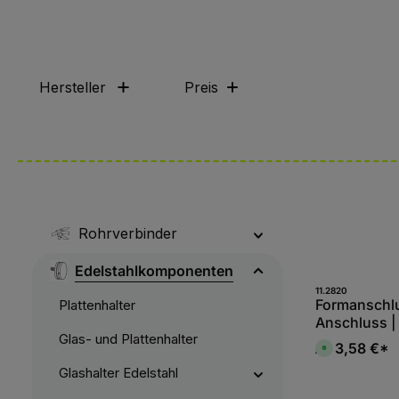
Hersteller
Preis
Rohrverbinder
Edelstahlkomponenten
11.2820
Formanschlu
Plattenhalter
Anschluss |
Glas- und Plattenhalter
M8 | V2A
3,58 €*
Ab
S
o
f
Glashalter Edelstahl
o
r