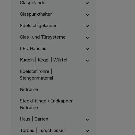
t
Glasgeländer
v
e
r
Glaspunkthalter
f
ü
g
Edelstahlgeländer
b
a
r
Glas- und Türsysteme
,
:
L
LED Handlauf
i
e
f
e
Kugeln | Kegel | Würfel
r
z
e
Edelstahlrohre |
i
t
Stangenmaterial
5
-
1
Nutrohre
0
W
e
Steckfittinge / Endkappen
r
k
Nutrohre
t
a
g
Haus | Garten
e
Torbau | Türschlösser |