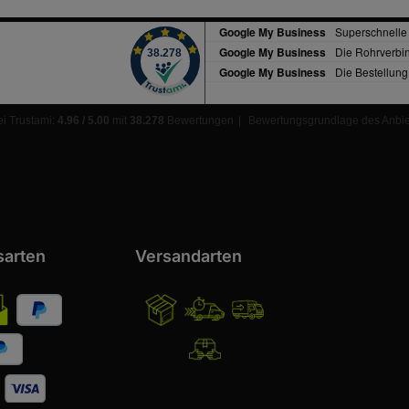
i Trustami:
4.96 / 5.00
mit
38.278
Bewertungen
|
Bewertungsgrundlage des Anbiet
sarten
Versandarten