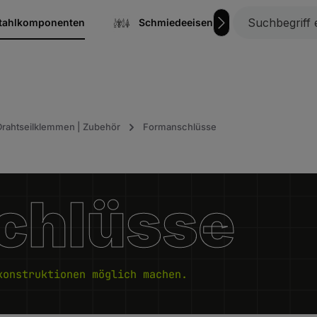
stahlkomponenten
Schmiedeeisen
Gitterrost
 Drahtseilklemmen | Zubehör
Formanschlüsse
chlüsse
konstruktionen möglich machen.