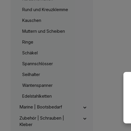
Rund und Kreuzklemme
Kauschen
Muttern und Scheiben
Ringe
Schäkel
Spannschlösser
Seilhalter
Wantenspanner
Edelstahlketten
Marine | Bootsbedarf
Zubehör | Schrauben |
Kleber