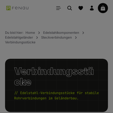
alt springen
Waren
Du bist hier:
Home
Edelstahlkomponenten
Edelstahlgeländer
Steckverbindungen
Verbindungsstücke
Verbindungsstü
cke
// Edelstahl-Verbindungsstücke für stabile
Rohrverbindungen im Geländerbau.