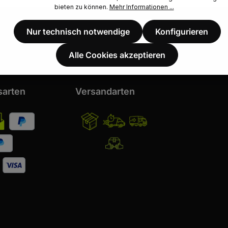
bieten zu können.
Mehr Informationen ...
i Trustami:
4.96 / 5.00
mit
38.278
Bewertungen
|
Bewertungsgrundlage des Anbiet
Nur technisch notwendige
Konfigurieren
Alle Cookies akzeptieren
sarten
Versandarten