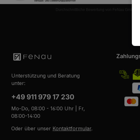
r
k
t
Durchschnittliche Bewertung von FeNau GmbH be
a
g
e
Zahlung
Unterstützung und Beratung
unter:
+49 911 979 17 230
Mo-Do, 08:00 - 16:00 Uhr | Fr,
08:00-14:00
Oder über unser
Kontaktformular
.