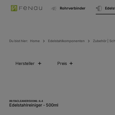
springen
Zur Hauptnavigation springen
Rohrverbinder
Edel
Du bist hier:
Home
Edelstahlkomponenten
Zubehör | Sch
Hersteller
Preis
Produkt Anzahl: Gib den gewünscht
89.11ACLEANER500ML-A.4
Edelstahlreiniger - 500ml