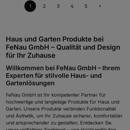
f
W
o
1
2
3
4
5
e
r
r
t
k
v
t
e
a
r
g
f
e
ü
g
b
Haus und Garten Produkte bei
a
r
FeNau GmbH – Qualität und Design
,
:
L
für Ihr Zuhause
i
e
f
Willkommen bei FeNau GmbH – Ihrem
e
r
z
Experten für stilvolle Haus- und
e
i
Gartenlösungen
t
1
-
FeNau GmbH ist Ihr kompetenter Partner für
2
W
hochwertige und langlebige Produkte für Haus und
e
r
Garten. Unsere Produkte verbinden Funktionalität
k
t
und Ästhetik, um Ihr Zuhause sicherer, komfortabler
a
g
und ansprechender zu gestalten. Entdecken Sie
e
unser vielfältiges Sortiment – von Holzhandläufen