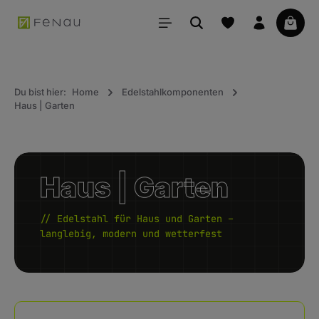
alt springen
Waren
Du bist hier:
Home
Edelstahlkomponenten
Haus | Garten
Haus | Garten
// Edelstahl für Haus und Garten –
langlebig, modern und wetterfest
Kategoriegalerie überspringen