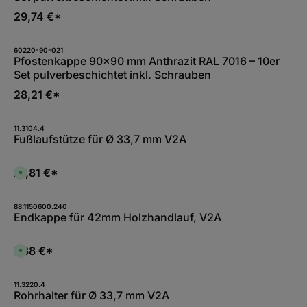
29,74 €*
60220-90-021
Pfostenkappe 90x90 mm Anthrazit RAL 7016 – 10er
Set pulverbeschichtet inkl. Schrauben
28,21 €*
11.3104.4
Fußlaufstütze für Ø 33,7 mm V2A
27,81 €*
S
o
f
o
r
88.1150600.240
t
Endkappe für 42mm Holzhandlauf, V2A
v
e
r
f
7,38 €*
S
ü
o
g
f
b
o
a
r
11.3220.4
r
t
Rohrhalter für Ø 33,7 mm V2A
,
v
: