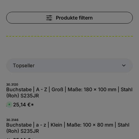
Produkte filtern
30.3120
Buchstabe | A - Z | Groß | Maße: 180 x 100 mm | Stahl
(Roh) S235JR
25,14 €*
Ab
S
o
f
o
r
30.3146
t
Buchstabe | a - z | Klein | Maße: 100 x 80 mm | Stahl
v
(Roh) S235JR
e
r
f