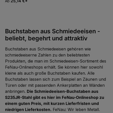
25,14 €*
Ab
ü
g
b
a
r
,
:
L
i
Buchstaben aus Schmiedeeisen -
e
f
e
beliebt, begehrt und attraktiv
r
z
e
i
Buchstaben aus Schmiedeeisen gehören wie
t
5
schmiedeeiserne Zahlen zu den beliebtesten
-
1
Produkten, die man im Schmiedeeisen-Sortiment des
0
W
FeNau-Onlineshops erhält. Sie können hier sowohl
e
r
kleine als auch große Buchstaben kaufen. Alle
k
t
Buchstaben lassen sich zum Beispiel an Zäunen und
a
g
Türen oder mit passenden Ankerplatten an Wänden
e
anbringen.
Die Schmiedeeisen-Buchstaben aus
S235JR-Stahl gibt es hier im FeNau-Onlineshop zu
einem guten Preis, mit kurzen Lieferfristen und
niedrigen Lieferkosten.
FeNau: Wir leben Metall.