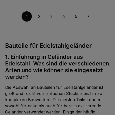
5
r
e
i
-
f
5,01 €*
e
S
1
ü
f
o
0
g
e
f
W
b
r
o
e
1
2
3
4
5
a
z
r
r
r
e
t
k
,
i
v
t
:
t
e
a
L
5
r
g
i
-
f
e
e
1
ü
f
0
g
e
W
b
Bauteile für Edelstahlgeländer
r
e
a
z
r
r
e
k
,
i
t
:
1. Einführung in Geländer aus
t
a
L
1
g
i
Edelstahl: Was sind die verschiedenen
-
e
e
2
f
W
Arten und wie können sie eingesetzt
e
e
r
r
werden?
z
k
e
t
i
a
t
Die Auswahl an Bauteilen für Edelstahlgeländer ist
g
5
e
-
groß und reicht von einfachen Stücken bis hin zu
1
0
komplexen Bauwerken. Die meisten Teile können
W
e
sowohl für neue als auch für bereits existierende
r
k
Geländer verwendet werden. Einige der häufig
t