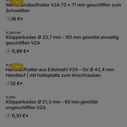
11.2079-A.4
Tipp
Wandhandlaufhalter V2A 73 x 71 mm geschliffen zum
Schweißen
5,08 €*
S
o
f
o
r
11.2302.04
t
Klöpperboden Ø 33,7 mm - 101 mm gewölbt einseitig
v
geschliffen V2A
e
r
f
0,69 €*
Ab
S
ü
o
g
f
b
o
a
r
11.2081-A.4
r
Tipp
t
Handlaufhalter aus Edelstahl V2A – für Ø 42,4 mm
,
v
:
Handlauf | mit Halteplatte zum Anschrauben
e
L
r
i
f
5,62 €*
e
S
ü
f
o
g
e
f
b
r
o
a
z
r
11.2313
r
e
t
Klöpperboden Ø 21,3 mm - 60 mm gewölbt
,
i
v
:
ungeschliffen V2A
t
e
L
1
r
i
-
f
0,51 €*
Ab
e
S
2
ü
f
o
W
g
e
f
e
b
r
o