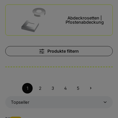
Kategoriegalerie überspringen
Abdeckrosetten |
Pfostenabdeckung
Produkte filtern
1
2
3
4
5