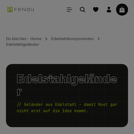
alt springen
Waren
Du bist hier:
Home
Edelstahlkomponenten
Edelstahlgeländer
Edelstahlgelände
r
// Geländer aus Edelstahl – damit Rost gar
nicht erst auf die Idee kommt.