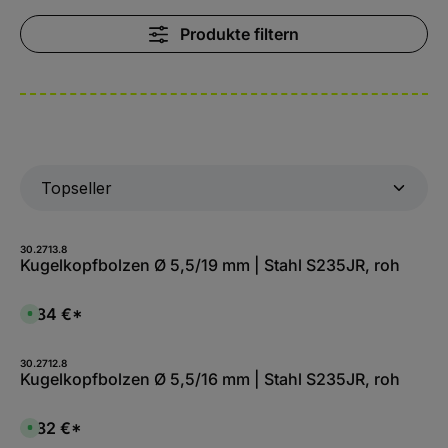
Produkte filtern
30.2713.8
Kugelkopfbolzen Ø 5,5/19 mm | Stahl S235JR, roh
0,84 €*
S
o
f
o
r
30.2712.8
t
Kugelkopfbolzen Ø 5,5/16 mm | Stahl S235JR, roh
v
e
r
f
0,82 €*
S
ü
o
g