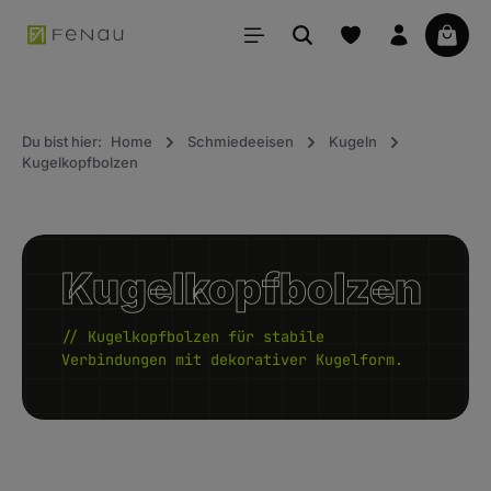
alt springen
Waren
Du bist hier:
Home
Schmiedeeisen
Kugeln
Kugelkopfbolzen
Kugelkopfbolzen
// Kugelkopfbolzen für stabile
Verbindungen mit dekorativer Kugelform.