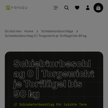
alt springen
Waren
Du bist hier:
Home
Schiebetorbeschläge
Schiebtorbeschlag 0 | Torgewicht je Torflügel bis 90 kg
Schiebtorbeschl
ag 0 | Torgewicht
je Torflügel bis
90 kg
// Schiebetorbeschlag für leichte Tore