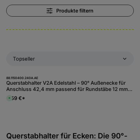
Produkte filtern
88.1150400.240A.AE
Querstabhalter V2A Edelstahl – 90° Außenecke für
Anschluss 42,4 mm passend für Rundstäbe 12 mm
inkl. Maden- & Befestigungsschrauben
6,59 €*
S
o
f
o
r
t
v
e
r
f
Querstabhalter für Ecken: Die 90°-
ü
g