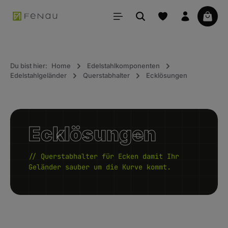
alt springen
Waren
Du bist hier:
Home
Edelstahlkomponenten
Edelstahlgeländer
Querstabhalter
Ecklösungen
Ecklösungen
// Querstabhalter für Ecken damit Ihr
Geländer sauber um die Kurve kommt.