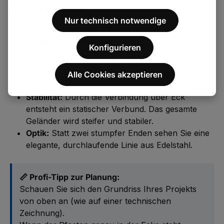
Unterbrechungen
Nur technisch notwendige
Warum ist eine dedizierte
Ecklösung für
Querstabhalter
so wichtig?
Konfigurieren
Sicherheit:
Sie vermeiden offene Stabenden an
der Ecke, an denen man hängenbleiben oder
Alle Cookies akzeptieren
sich verletzen könnte.
Stabilität:
Durch die Verbindung über Eck
entsteht ein statischer Verbund. Das gesamte
Geländer wird steifer und stabiler.
Optik:
Statt zwei stumpfer Enden sehen Sie eine
elegante, durchlaufende Linie aus Edelstahl.
📏 Profi-Tipp zur Planung:
Schauen Sie sich den Grundriss Ihres Projekts
von oben an (wie auf einer technischen
Zeichnung).