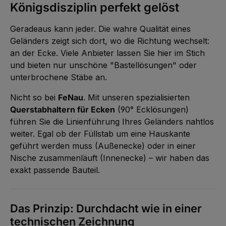
Königsdisziplin perfekt gelöst
b
a
r
,
Geradeaus kann jeder. Die wahre Qualität eines
:
L
Geländers zeigt sich dort, wo die Richtung wechselt:
i
e
an der Ecke. Viele Anbieter lassen Sie hier im Stich
f
e
und bieten nur unschöne "Bastellösungen" oder
r
z
unterbrochene Stäbe an.
e
i
t
5
Nicht so bei
FeNau
. Mit unseren spezialisierten
-
1
Querstabhaltern für Ecken
(90° Ecklösungen)
0
W
führen Sie die Linienführung Ihres Geländers nahtlos
e
r
weiter. Egal ob der Füllstab um eine Hauskante
k
t
geführt werden muss (Außenecke) oder in einer
a
g
Nische zusammenläuft (Innenecke) – wir haben das
e
exakt passende Bauteil.
Das Prinzip: Durchdacht wie in einer
technischen Zeichnung