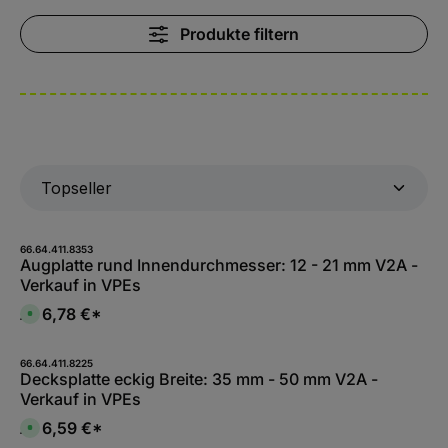
Produkte filtern
66.64.411.8353
Augplatte rund Innendurchmesser: 12 - 21 mm V2A -
Verkauf in VPEs
6,78 €*
Ab
S
o
f
o
r
66.64.411.8225
t
Decksplatte eckig Breite: 35 mm - 50 mm V2A -
v
Verkauf in VPEs
e
r
f
6,59 €*
Ab
S
ü
o
g