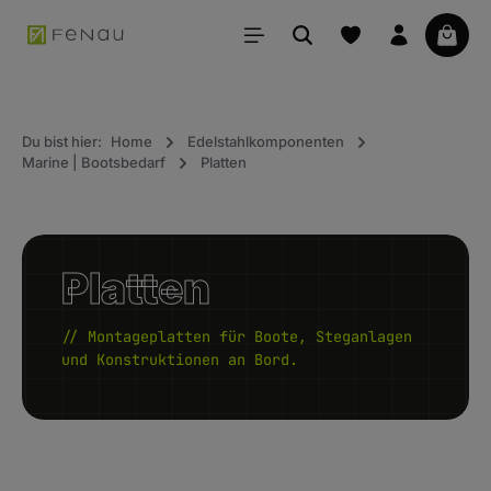
alt springen
Waren
Du bist hier:
Home
Edelstahlkomponenten
Marine | Bootsbedarf
Platten
Platten
// Montageplatten für Boote, Steganlagen
und Konstruktionen an Bord.