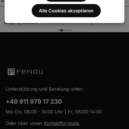
0
e
W
r
e
Alle Cookies akzeptieren
z
r
e
k
i
t
t
a
5
g
-
e
1
0
W
e
r
k
t
a
g
e
Unterstützung und Beratung unter:
+49 911 979 17 230
Mo-Do, 08:00 - 16:00 Uhr | Fr, 08:00-14:00
Oder über unser
Kontaktformular
.