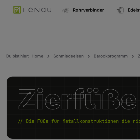
springen
Zur Hauptnavigation springen
Rohrverbinder
Edel
Du bist hier:
Home
Schmiedeeisen
Barockprogramm
Z
Zierfüße
// Die Füße für Metallkonstruktionen die ni