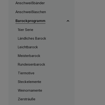
t
Anschweißbänder
v
e
r
Anschweißlaschen
f
ü
g
Barockprogramm
b
a
r
,
16er Serie
:
L
i
Ländliches Barock
e
f
e
Leichtbarock
r
z
e
Meisterbarock
i
t
5
Rundeisenbarock
-
1
0
Tiermotive
W
e
r
Steckelemente
k
t
a
Weinornamente
g
e
Ziersträuße