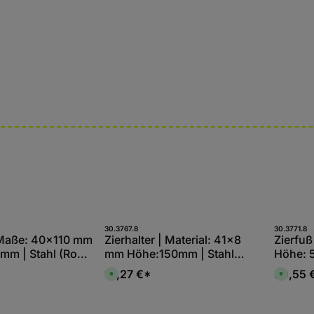
t Anzahl: Gib den gewünschten Wert ein
Produkt Anzahl: Gib den
Pro
30.3767.8
30.3771.8
Stk
Stk
| Maße: 40x110 mm
Zierhalter | Material: 41x8
Zierfuß
8 mm | Stahl (Roh)
mm Höhe:150mm | Stahl
Höhe: 5
(Roh) S235JR
S235J
16,27 €*
20,55 
S
S
o
o
f
f
o
o
r
r