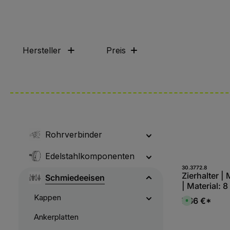
Hersteller
Preis
Rohrverbinder
Edelstahlkomponenten
Produk
30.3772.8
Zierhalter 
Schmiedeeisen
| Material: 
S235JR
Kappen
7,66 €*
S
o
f
Ankerplatten
o
r