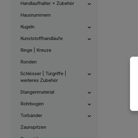
Handlaufhalter + Zubehör
Hausnummern
Kugeln
Kunststoffhandläufe
Ringe | Kreuze
Ronden
Schlösser | Türgriffe |
weiteres Zubehör
Stangenmaterial
Rohrbogen
Torbänder
Zaunspitzen