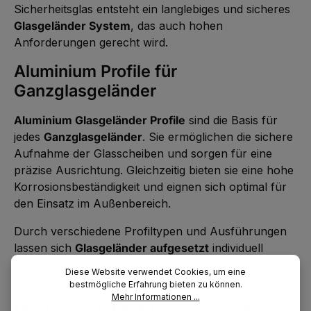
Sicherheitsglas entsteht ein langlebiges und sicheres
Glasgeländer System
, das auch hohen
Anforderungen gerecht wird.
Aluminium Profile für
Ganzglasgeländer
Aluminium Glasgeländer Profile
sind die Basis für
jedes
Ganzglasgeländer
. Sie ermöglichen die sichere
Aufnahme der Glasscheiben und sorgen für eine
präzise Ausrichtung. Gleichzeitig bieten sie eine hohe
Korrosionsbeständigkeit und eignen sich optimal für
den Einsatz im Außenbereich.
Durch verschiedene Profiltypen und Ausführungen
lassen sich
Glasgeländer aufgesetzt
individuell
anpassen und auf unterschiedliche Bauprojekte
Diese Website verwendet Cookies, um eine
abstimmen.
bestmögliche Erfahrung bieten zu können.
Mehr Informationen ...
Moderne Optik durch rahmenlose