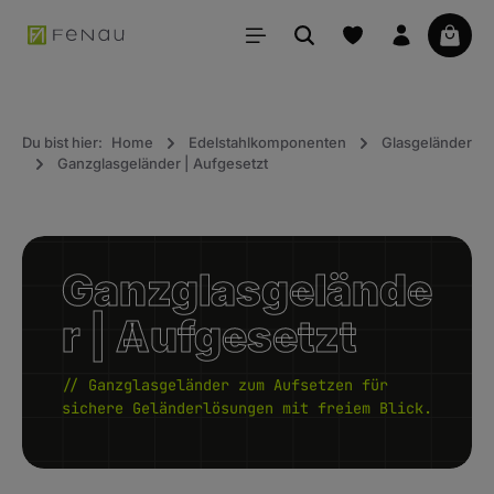
alt springen
Waren
Du bist hier:
Home
Edelstahlkomponenten
Glasgeländer
Ganzglasgeländer | Aufgesetzt
Ganzglasgelände
r | Aufgesetzt
// Ganzglasgeländer zum Aufsetzen für
sichere Geländerlösungen mit freiem Blick.