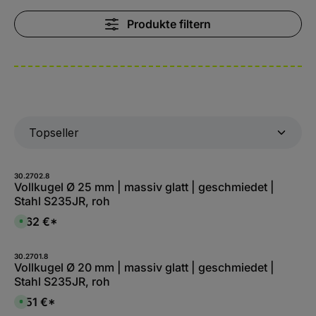
Produkte filtern
30.2702.8
Vollkugel Ø 25 mm | massiv glatt | geschmiedet |
Stahl S235JR, roh
0,62 €*
S
o
f
o
r
30.2701.8
t
Vollkugel Ø 20 mm | massiv glatt | geschmiedet |
v
Stahl S235JR, roh
e
r
f
0,51 €*
S
ü
o
g