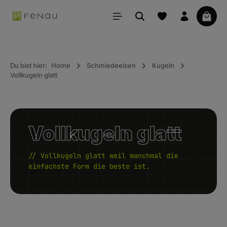
alt springen
Waren
Du bist hier:
Home
Schmiedeeisen
Kugeln
Vollkugeln glatt
Vollkugeln glatt
// Vollkugeln glatt weil manchmal die
einfachste Form die beste ist.