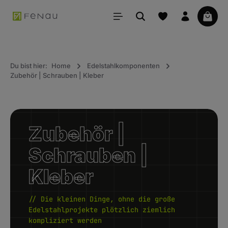
alt springen
Waren
Du bist hier:
Home
Edelstahlkomponenten
Zubehör | Schrauben | Kleber
Zubehör |
Schrauben |
Kleber
// Die kleinen Dinge, ohne die große
Edelstahlprojekte plötzlich ziemlich
kompliziert werden