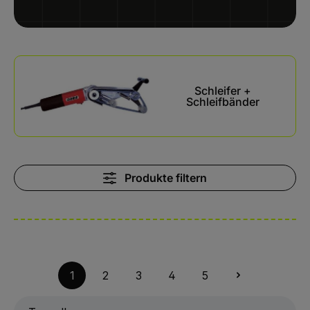
Kategoriegalerie überspringen
Schleifer +
Schleifbänder
Produkte filtern
1
2
3
4
5