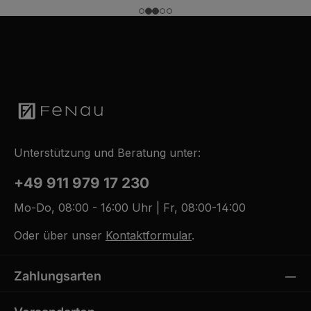
W
e
r
k
t
a
g
e
Unterstützung und Beratung unter:
+49 911 979 17 230
Mo-Do, 08:00 - 16:00 Uhr | Fr, 08:00-14:00
Oder über unser
Kontaktformular
.
Zahlungsarten