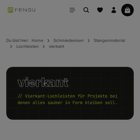
alt springen
Waren
Du bist hier:
Home
Schmiedeeisen
Stangenmaterial
Lochleisten
vierkant
vierkant
// Vierkant-Lochleisten für Projekte bei
denen alles sauber in Form bleiben soll.