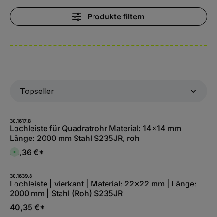
Produkte filtern
30.1617.8
Lochleiste für Quadratrohr Material: 14x14 mm
Länge: 2000 mm Stahl S235JR, roh
26,36 €*
S
o
f
o
r
30.1639.8
t
Lochleiste | vierkant | Material: 22x22 mm | Länge:
v
2000 mm | Stahl (Roh) S235JR
e
r
f
40,35 €*
ü
g