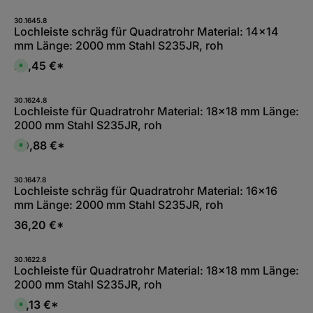
b
a
30.1645.8
r
Lochleiste schräg für Quadratrohr Material: 14x14
,
:
mm Länge: 2000 mm Stahl S235JR, roh
L
i
29,45 €*
e
S
f
o
e
f
r
o
z
r
30.1624.8
e
t
Lochleiste für Quadratrohr Material: 18x18 mm Länge:
i
v
2000 mm Stahl S235JR, roh
t
e
5
r
-
f
40,88 €*
S
1
ü
o
0
g
f
W
b
o
e
a
r
30.1647.8
r
r
t
Lochleiste schräg für Quadratrohr Material: 16x16
k
,
v
t
:
mm Länge: 2000 mm Stahl S235JR, roh
e
a
L
r
g
i
f
36,20 €*
e
e
ü
f
g
e
b
r
a
z
30.1622.8
r
e
Lochleiste für Quadratrohr Material: 18x18 mm Länge:
,
i
:
2000 mm Stahl S235JR, roh
t
L
5
i
-
41,13 €*
e
S
1
f
o