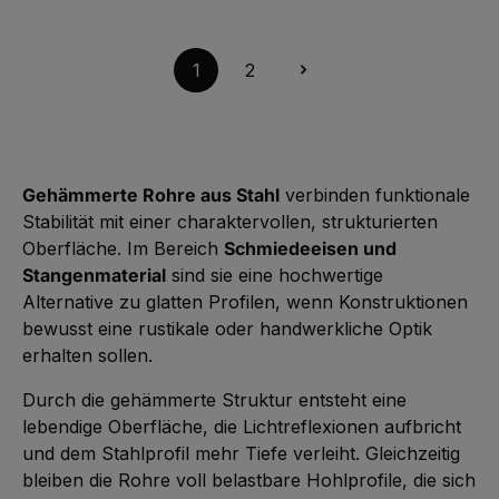
5
r
g
i
-
f
209,79 €*
e
e
S
1
ü
f
o
0
g
e
f
W
b
r
o
1
2
e
a
z
r
r
r
e
t
k
,
i
v
t
:
t
e
a
L
3
r
g
i
-
f
e
e
5
ü
f
W
g
e
e
b
r
Gehämmerte Rohre aus Stahl
verbinden funktionale
r
a
z
k
r
e
Stabilität mit einer charaktervollen, strukturierten
t
,
i
a
:
t
Oberfläche. Im Bereich
Schmiedeeisen und
g
L
5
e
i
-
Stangenmaterial
sind sie eine hochwertige
e
1
f
0
Alternative zu glatten Profilen, wenn Konstruktionen
e
W
r
e
bewusst eine rustikale oder handwerkliche Optik
z
r
e
k
erhalten sollen.
i
t
t
a
3
g
-
Durch die gehämmerte Struktur entsteht eine
e
5
W
lebendige Oberfläche, die Lichtreflexionen aufbricht
e
r
und dem Stahlprofil mehr Tiefe verleiht. Gleichzeitig
k
t
bleiben die Rohre voll belastbare Hohlprofile, die sich
a