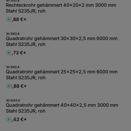
30.1552.8
Rechteckrohr gehämmert 40x20x2 mm 3000 mm
Stahl S235JR, roh
33,88 €*
S
o
f
o
r
30.1563.8
t
Quadratrohr gehämmert 30x30x2,5 mm 6000 mm
v
Stahl S235JR, roh
e
r
f
56,73 €*
S
ü
o
g
f
b
o
a
r
30.1562.8
r
t
Quadratrohr gehämmert 25x25x2,5 mm 6000 mm
,
v
:
Stahl S235JR, roh
e
L
r
i
f
49,88 €*
e
S
ü
f
o
g
e
f
b
r
o
a
z
r
30.1544.8
r
e
t
Quadratrohr gehämmert 40x40x2,5 mm 3000 mm
,
i
v
:
Stahl S235JR, roh
t
e
L
3
r
i
-
f
39,42 €*
e
S
5
ü
f
o
W
g
e
f
e
b
r
o