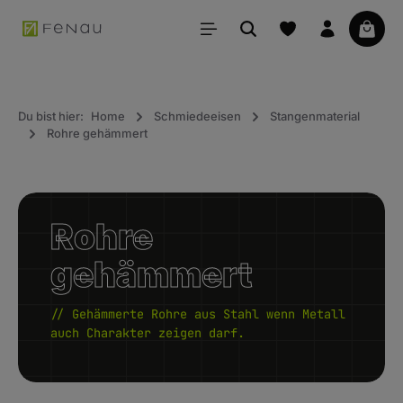
alt springen
Waren
Du bist hier:
Home
Schmiedeeisen
Stangenmaterial
Rohre gehämmert
Rohre
gehämmert
// Gehämmerte Rohre aus Stahl wenn Metall
auch Charakter zeigen darf.