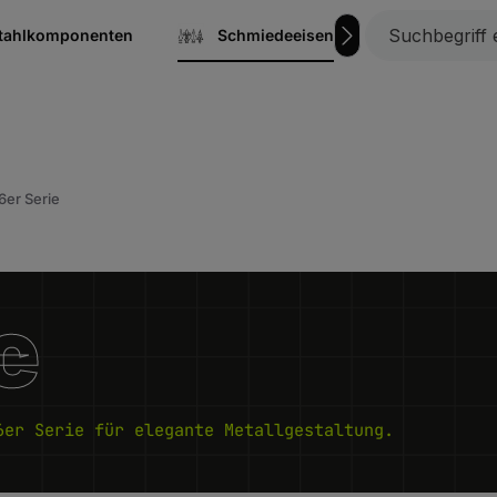
stahlkomponenten
Schmiedeeisen
Gitterrost
6er Serie
e
6er Serie für elegante Metallgestaltung.