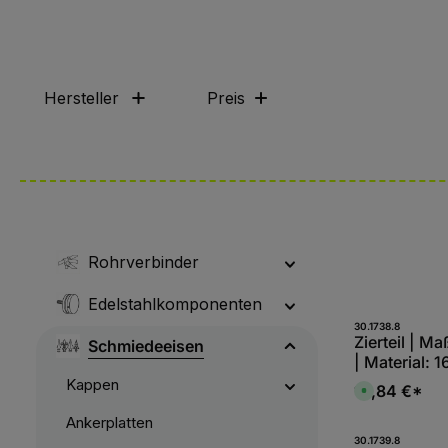
Hersteller
Preis
Rohrverbinder
Edelstahlkomponenten
Produk
30.1738.8
Zierteil | 
Schmiedeeisen
| Material: 
S235JR, roh
Kappen
19,84 €*
S
o
f
Ankerplatten
o
r
Produk
30.1739.8