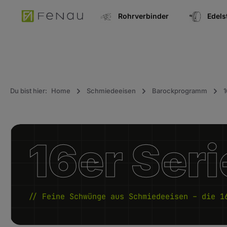
springen
Zur Hauptnavigation springen
Rohrverbinder
Edel
Du bist hier:
Home
Schmiedeeisen
Barockprogramm
1
16er Seri
// Feine Schwünge aus Schmiedeeisen – die 1