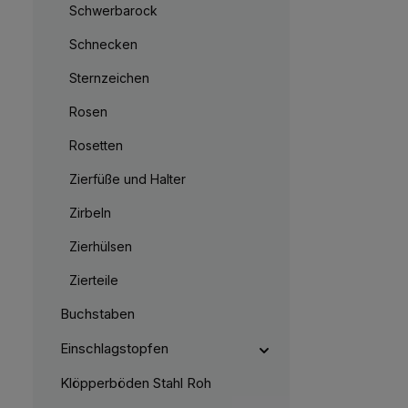
r
Schwerbarock
e
k
i
t
t
a
5
Schnecken
g
-
e
1
0
Sternzeichen
W
e
r
Rosen
k
t
a
Rosetten
g
e
Zierfüße und Halter
Zirbeln
Zierhülsen
Zierteile
Buchstaben
Einschlagstopfen
Klöpperböden Stahl Roh