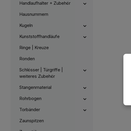
Handlaufhalter + Zubehör
Hausnummern
Kugeln
Kunststoffhandläufe
Ringe | Kreuze
Ronden
Schlösser | Türgriffe |
weiteres Zubehör
Stangenmaterial
Rohrbogen
Torbänder
Zaunspitzen