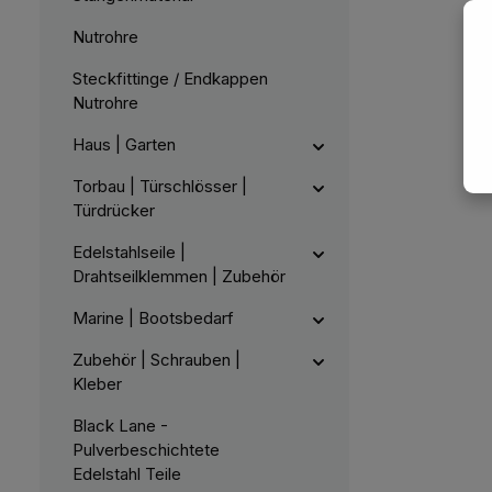
Nutrohre
Steckfittinge / Endkappen
Nutrohre
Haus | Garten
Torbau | Türschlösser |
Türdrücker
Edelstahlseile |
Drahtseilklemmen | Zubehör
Marine | Bootsbedarf
Zubehör | Schrauben |
Kleber
Black Lane -
Pulverbeschichtete
Edelstahl Teile