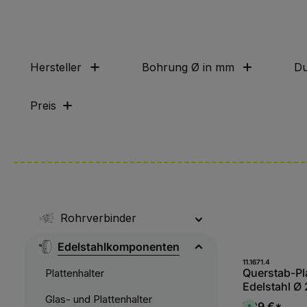
Hersteller
Bohrung Ø in mm
Du
Preis
Rohrverbinder
Edelstahlkomponenten
Produk
11.1671.4
Querstab-Pl
Plattenhalter
Edelstahl Ø 
Glas- und Plattenhalter
Rundstäbe 1
7,29 €*
S