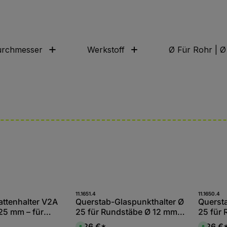
rchmesser
Werkstoff
Ø Für Rohr | 
t Anzahl: Gib den gewünschten Wert ein
Produkt Anzahl: Gib den
Pro
11.1651.4
11.1650.4
Stk
Stk
attenhalter V2A
Querstab-Glaspunkthalter Ø
Querst
25 mm – für
25 für Rundstäbe Ø 12 mm
25 für
6 mm inkl.
V2A
V2A
6,26 €*
6,26 €
S
S