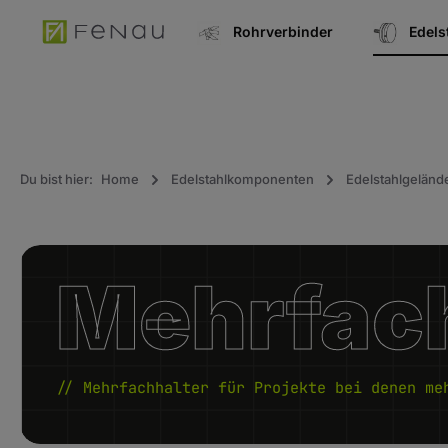
springen
Zur Hauptnavigation springen
Rohrverbinder
Edel
Du bist hier:
Home
Edelstahlkomponenten
Edelstahlgeländ
Mehrfach
// Mehrfachhalter für Projekte bei denen me