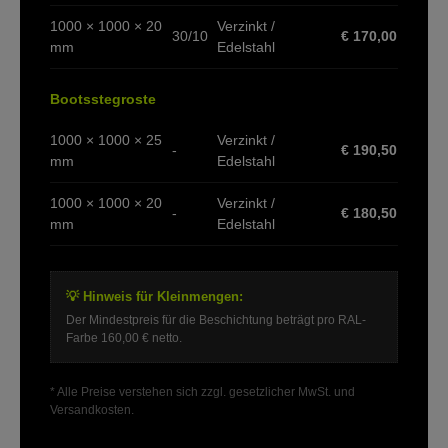
1000 × 1000 × 20
Verzinkt /
30/10
€ 170,00
mm
Edelstahl
Bootsstegroste
1000 × 1000 × 25
Verzinkt /
-
€ 190,50
mm
Edelstahl
1000 × 1000 × 20
Verzinkt /
-
€ 180,50
mm
Edelstahl
💡 Hinweis für Kleinmengen:
Der Mindestpreis für die Beschichtung beträgt pro RAL-
Farbe 160,00 € netto.
* Alle Preise verstehen sich zzgl. gesetzlicher MwSt. und
Versandkosten.