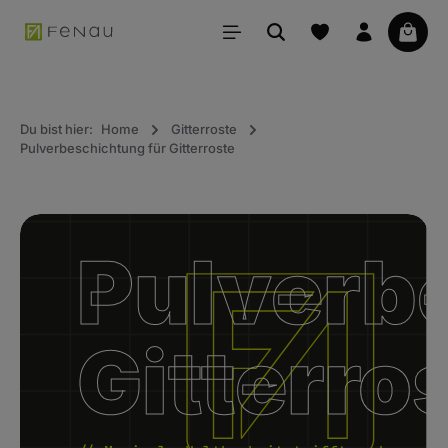
alt springen
Waren
Du bist hier:
Home
Gitterroste
Pulverbeschichtung für Gitterroste
Bildergalerie überspringen
Pulverb
Gitterro