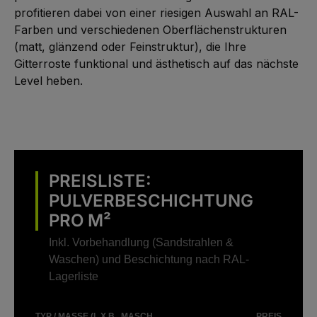
profitieren dabei von einer riesigen Auswahl an RAL-
Farben und verschiedenen Oberflächenstrukturen
(matt, glänzend oder Feinstruktur), die Ihre
Gitterroste funktional und ästhetisch auf das nächste
Level heben.
PREISLISTE:
PULVERBESCHICHTUNG
PRO M²
Inkl. Vorbehandlung (Sandstrahlen &
Waschen) und Beschichtung nach RAL-
Lagerliste
TYP / MASSE (L X B
MASCH
PREIS