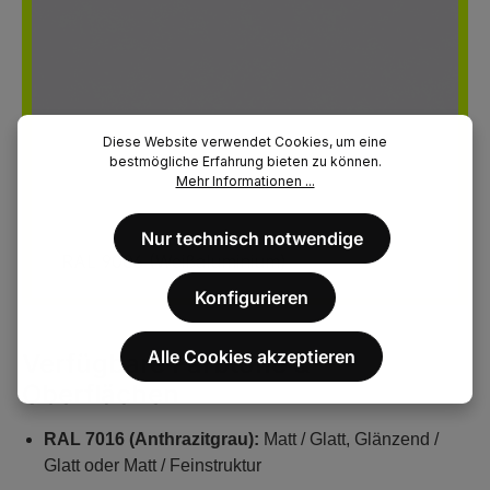
Diese Website verwendet Cookies, um eine
bestmögliche Erfahrung bieten zu können.
Mehr Informationen ...
Nur technisch notwendige
RAL 9006 (Weißaluminium)
Konfigurieren
Alle Cookies akzeptieren
Verfügbare Farbtöne &
Oberflächen
RAL 7016 (Anthrazitgrau):
Matt / Glatt, Glänzend /
Glatt oder Matt / Feinstruktur