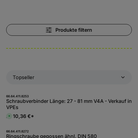
Produkte filtern
66.64.411.8253
Schraubverbinder Länge: 27 - 81 mm V4A - Verkauf in
VPEs
10,36 €*
Ab
S
o
f
o
r
66.64.411.8272
t
Ringschraube gegossen ähnl. DIN 580