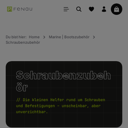
alt springen
Waren
Du bist hier:
Home
Marine | Bootszubehör
Schraubenzubehör
Schraubenzubeh
ör
// Die kleinen Helfer rund um Schrauben
und Befestigungen – unscheinbar, aber
unverzichtbar.