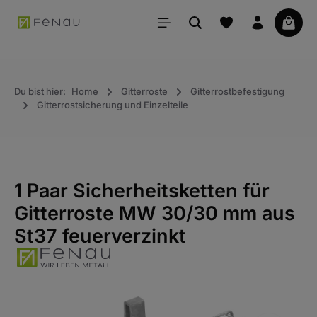
alt springen
Waren
Du bist hier:
Home
Gitterroste
Gitterrostbefestigung
Gitterrostsicherung und Einzelteile
1 Paar Sicherheitsketten für
Gitterroste MW 30/30 mm aus
St37 feuerverzinkt
Bildergalerie überspringen