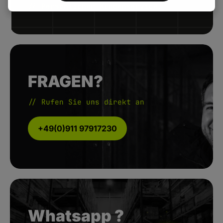
// Persönlicher Kundenservice.
FRAGEN?
// Rufen Sie uns direkt an
+49(0)911 97917230
Whatsapp ?