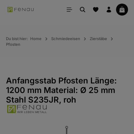
alt springen
Waren
Du bist hier:
Home
Schmiedeeisen
Zierstäbe
Pfosten
Anfangsstab Pfosten Länge:
1200 mm Material: Ø 25 mm
Stahl S235JR, roh
Bildergalerie überspringen