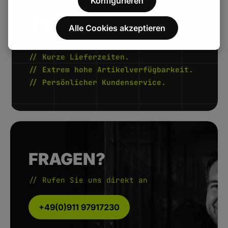
Konfigurieren
HEN.
Alle Cookies akzeptieren
// Kurze Lieferzeiten.
// Extrem hohe Artikelverfügbarkeit.
// Persönlicher Kundenservice.
FRAGEN?
// Rufen Sie uns direkt an
+49(0)911 97917230