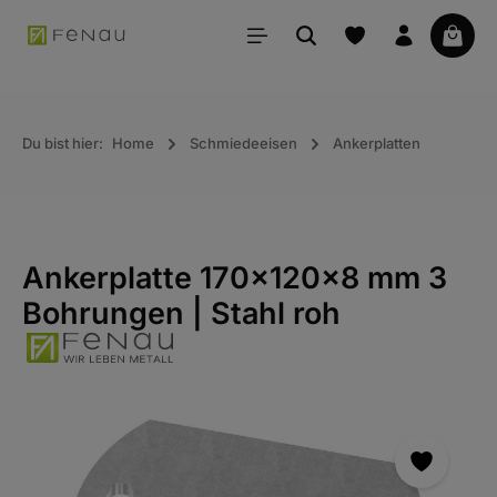
alt springen
Waren
Du bist hier:
Home
Schmiedeeisen
Ankerplatten
Ankerplatte 170x120x8 mm 3
Bohrungen | Stahl roh
Bildergalerie überspringen