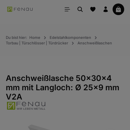
alt springen
Waren
Du bist hier:
Home
Edelstahlkomponenten
Torbau | Türschlösser | Türdrücker
Anschweißlaschen
Anschweißlasche 50x30x4
mm mit Langloch: Ø 25x9 mm
V2A
Bildergalerie überspringen