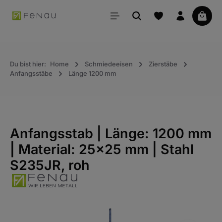
alt springen
Waren
Du bist hier:
Home
Schmiedeeisen
Zierstäbe
Anfangsstäbe
Länge 1200 mm
Anfangsstab | Länge: 1200 mm
| Material: 25x25 mm | Stahl
S235JR, roh
Bildergalerie überspringen