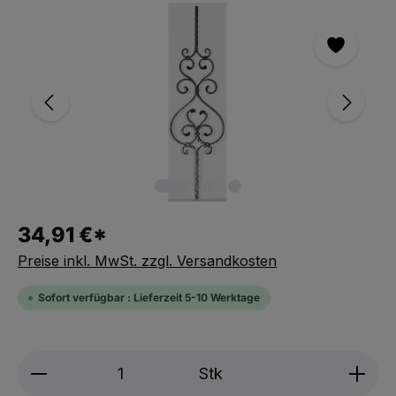
Bildergalerie überspringen
34,91 €*
Preise inkl. MwSt. zzgl. Versandkosten
Sofort verfügbar : Lieferzeit 5-10 Werktage
Produkt Anzahl: Gib den gewünschten We
Stk