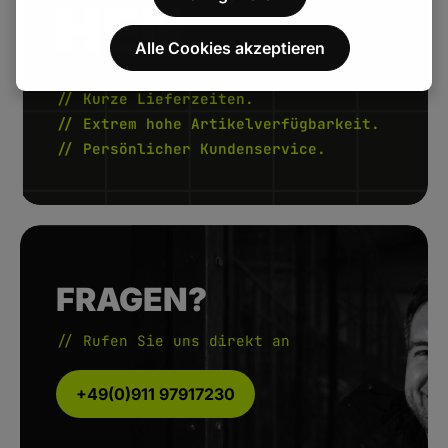
HEN.
Alle Cookies akzeptieren
// Kurze Lieferzeiten.
// Extrem hohe Artikelverfügbarkeit.
// Persönlicher Kundenservice.
FRAGEN?
// Rufen Sie uns direkt an
+49(0)911 97917230