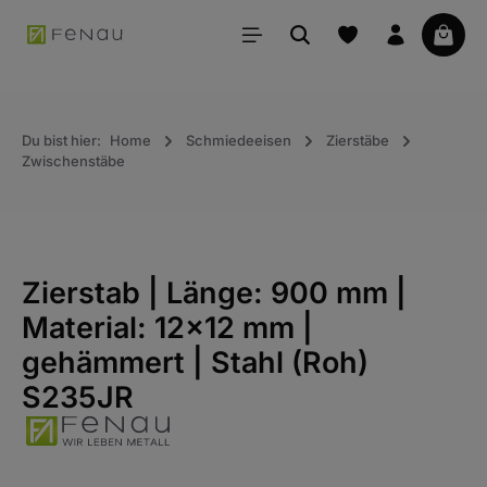
alt springen
Waren
Du bist hier:
Home
Schmiedeeisen
Zierstäbe
Zwischenstäbe
Zierstab | Länge: 900 mm |
Material: 12x12 mm |
gehämmert | Stahl (Roh)
S235JR