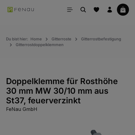
alt springen
Waren
Du bist hier:
Home
Gitterroste
Gitterrostbefestigung
Gitterrostdoppelklemmen
Doppelklemme für Rosthöhe
30 mm MW 30/10 mm aus
St37, feuerverzinkt
FeNau GmbH
Bildergalerie überspringen