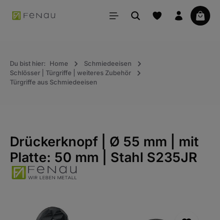
alt springen
Waren
Du bist hier:
Home
Schmiedeeisen
Schlösser | Türgriffe | weiteres Zubehör
Türgriffe aus Schmiedeeisen
Drückerknopf | Ø 55 mm | mit
Platte: 50 mm | Stahl S235JR
Bildergalerie überspringen