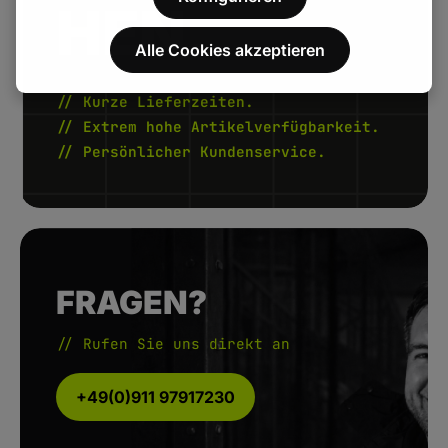
HEN.
Alle Cookies akzeptieren
// Kurze Lieferzeiten.
// Extrem hohe Artikelverfügbarkeit.
// Persönlicher Kundenservice.
FRAGEN?
// Rufen Sie uns direkt an
+49(0)911 97917230