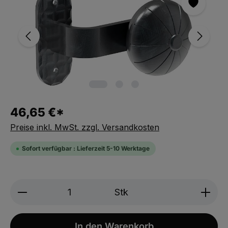
46,65 €*
Preise inkl. MwSt. zzgl. Versandkosten
Sofort verfügbar : Lieferzeit 5-10 Werktage
Produkt Anzahl: Gib den gewünschten We
Stk
In den Warenkorb