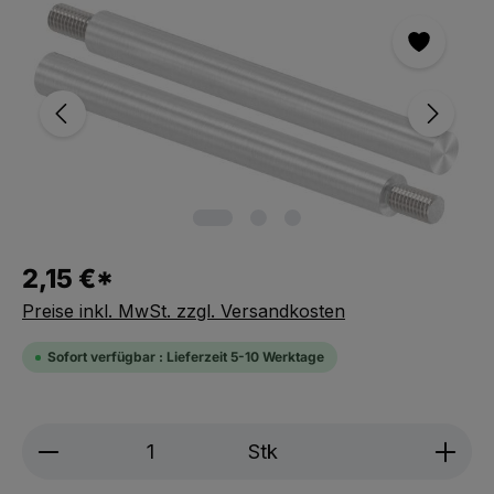
Bildergalerie überspringen
2,15 €*
Preise inkl. MwSt. zzgl. Versandkosten
Sofort verfügbar : Lieferzeit 5-10 Werktage
Produkt Anzahl: Gib den gewünschten We
Stk