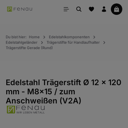
alt springen
Waren
Du bist hier:
Home
Edelstahlkomponenten
Edelstahlgeländer
Trägerstifte für Handlaufhalter
Trägerstifte Gerade (Rund)
Edelstahl Trägerstift Ø 12 x 120
mm - M8x15 / zum
Anschweißen (V2A)