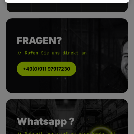
FRAGEN?
// Rufen Sie uns direkt an
+49(0)911 97917230
Whatsapp ?
// Schreib uns einfach eine Nachricht