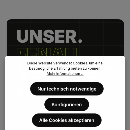
UNSER.
FENAU.
Diese Website verwendet Cookies, um eine
VERSPREC
bestmögliche Erfahrung bieten zu können.
Mehr Informationen ...
HEN.
Nur technisch notwendige
Konfigurieren
// Kurze Lieferzeiten.
// Extrem hohe Artikelverfügbarkeit.
Alle Cookies akzeptieren
// Persönlicher Kundenservice.