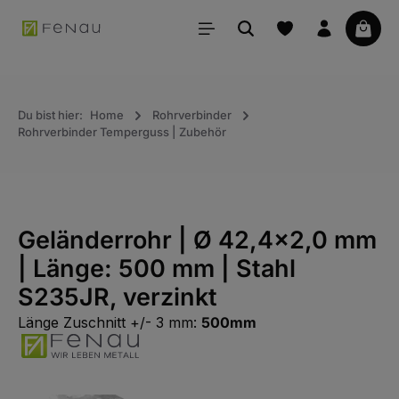
alt springen
Waren
Du bist hier:
Home
Rohrverbinder
Rohrverbinder Temperguss | Zubehör
Geländerrohr | Ø 42,4x2,0 mm
| Länge: 500 mm | Stahl
S235JR, verzinkt
Länge Zuschnitt +/- 3 mm:
500mm