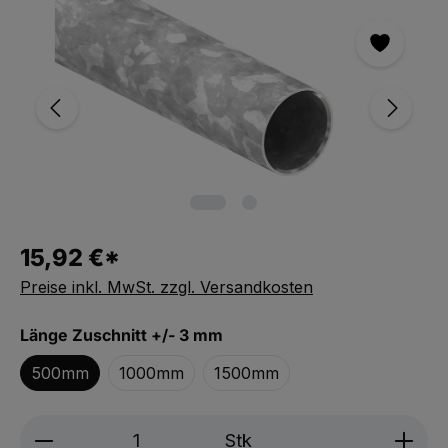
Bildergalerie überspringen
15,92 €*
Preise inkl. MwSt. zzgl. Versandkosten
auswählen
Länge Zuschnitt +/- 3 mm
500mm
1000mm
1500mm
Produkt Anzahl: Gib den gewünschten We
Stk