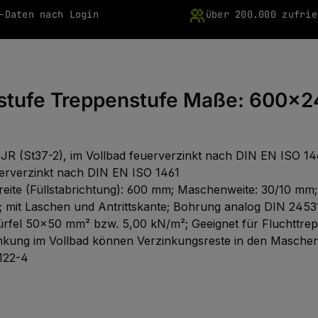
-Daten nach Login
über 200.000 zufrie
ststufe Treppenstufe Maße: 600
R (St37-2), im Vollbad feuerverzinkt nach DIN EN ISO 14
euerverzinkt nach DIN EN ISO 1461
 Breite (Füllstabrichtung): 600 mm; Maschenweite: 30/10 mm
1; mit Laschen und Antrittskante; Bohrung analog DIN 2453
twürfel 50x50 mm² bzw. 5,00 kN/m²; Geeignet für Fluchttr
nkung im Vollbad können Verzinkungsreste in den Maschen 
122-4