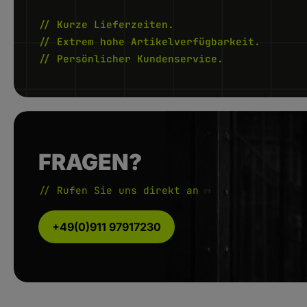
r
r
z
z
e
e
// Kurze Lieferzeiten.
i
i
t
t
// Extrem hohe Artikelverfügbarkeit.
1
1
-
-
// Persönlicher Kundenservice.
2
2
W
W
e
e
r
r
k
k
t
t
a
a
g
g
e
e
FRAGEN?
// Rufen Sie uns direkt an
+49(0)911 97917230