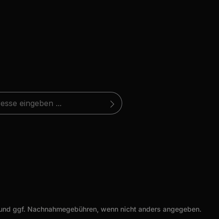
*
atenschutzbestimmungen
zur Kenntnis
eite ist durch reCAPTCHA geschützt und es gelten die
 (*) markierten Felder sind
 die
hutzrichtlinie
AGB
gelesen und bin mit ihnen
und
Nutzungsbedingungen
.
und ggf. Nachnahmegebühren, wenn nicht anders angegeben.