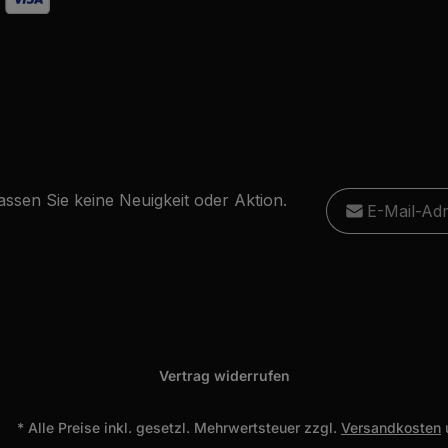
E-Mail-Adresse
ssen Sie keine Neuigkeit oder Aktion.
Ich habe die
D
Diese S
Die mit einem Stern
genommen und
Datensc
Pflichtfelder.
einverstanden.
Vertrag widerrufen
* Alle Preise inkl. gesetzl. Mehrwertsteuer zzgl.
Versandkosten