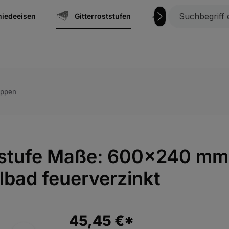
iedeeisen
Gitterroststufen
Gitterroste
eppen
enstufe Maße: 600x240 m
lbad feuerverzinkt
45,45 €*