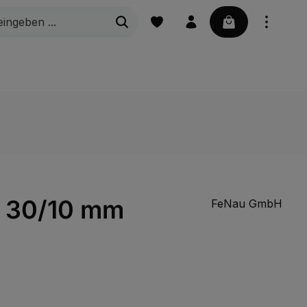
Warenkorb enth
Marine | Bootszubehör
Schiebetorbeschläge
m 30/10 mm
FeNau GmbH