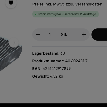
Preise inkl. MwSt. zzgl. Versandkosten
Sofort verfügbar : Lieferzeit 1-2 Werktage
Produkt Anzahl: Gib den ge
Stk
Lagerbestand:
60
Produktnummer:
40.602431.7
EAN:
4251412917899
Gewicht:
4.32 kg