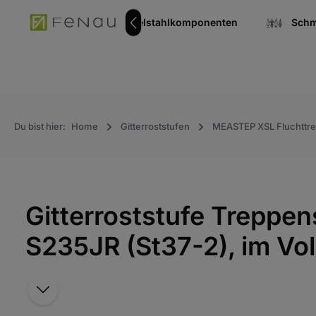
springen
Zur Hauptnavigation springen
Rohrverbinder
Edelstahlkomponenten
Schm
Du bist hier:
Home
Gitterroststufen
MEASTEP XSL Fluchttr
Gitterroststufe Trepp
S235JR (St37-2), im Vol
Bildergalerie überspringen