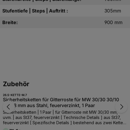
Stufentiefe | Steps | Auftritt :
305mm
Breite:
900 mm
Produktgalerie überspringen
Zubehör
26.S-KETTE-M.7
Sicherheitsketten für Gitterroste für MW 30/30 30/10
34/38 mm aus Stahl, feuerverzinkt, 1 Paar
Sicherheitsketten | 1 Paar | für Gitterroste mit MW 30/30 mm,
uvm. | aus St37, feuerverzinkt [ Technische Details ] aus St37,
feuerverzinkt [ Spezifische Details ] bestehend aus zwei Ketten
á 800 mm lang, mit Einhängebügel, Schrauben und Dübel [