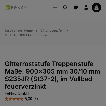
alt springen
Waren
Du bist hier:
Home
Gitterroststufen
MEASTEP XSL Fluchttreppen
Gitterroststufe Treppenstufe
Maße: 900x305 mm 30/10 mm
S235JR (St37-2), im Vollbad
feuerverzinkt
FeNau GmbH