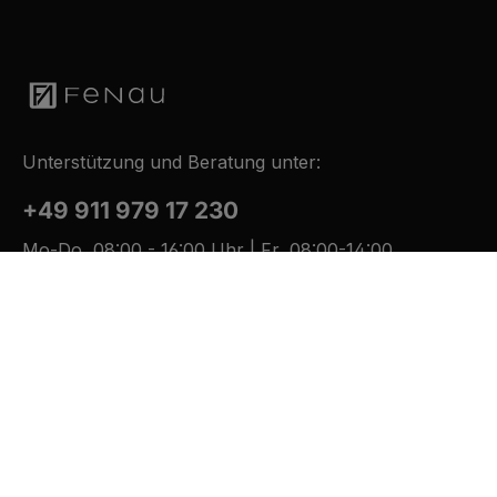
Unterstützung und Beratung unter:
+49 911 979 17 230
Mo-Do, 08:00 - 16:00 Uhr | Fr, 08:00-14:00
Oder über unser
Kontaktformular
.
Zahlungsarten
Versandarten
Newsletter