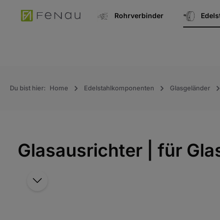
springen
Zur Hauptnavigation springen
Rohrverbinder
Edel
Du bist hier:
Home
Edelstahlkomponenten
Glasgeländer
Glasausrichter | für Gl
Bildergalerie überspringen