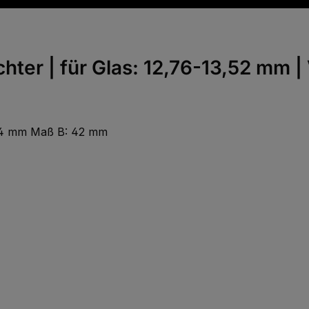
hter | für Glas: 12,76-13,52 mm |
22,4 mm Maß B: 42 mm
 Wert ein oder benutze die Schaltfläch
Gib den gewünschten Wert ein oder benu