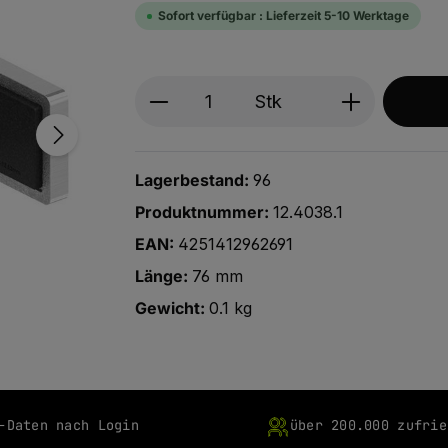
Sofort verfügbar : Lieferzeit 5-10 Werktage
Produkt Anzahl: Gib den ge
Stk
Lagerbestand:
96
Produktnummer:
12.4038.1
EAN:
4251412962691
Länge:
76 mm
Gewicht:
0.1 kg
-Daten nach Login
über 200.000 zufrie