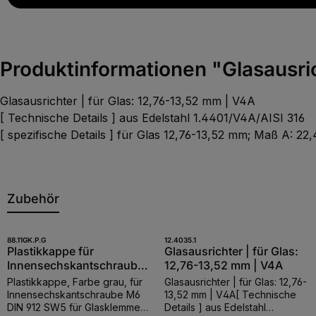
Produktinformationen "Glasausric
Glasausrichter | für Glas: 12,76-13,52 mm | V4A
[ Technische Details ] aus Edelstahl 1.4401/V4A/AISI 316
[ spezifische Details ] für Glas 12,76-13,52 mm; Maß A: 
Zubehör
Produktgalerie überspringen
Produkt Anzahl: Gib den gewünschten
Produkt Anzahl: 
88.11GK.P.G
12.4035.1
Stk
Stk
Plastikkappe für
Glasausrichter | für Glas:
Innensechskantschraube
12,76-13,52 mm | V4A
M6, grau
Plastikkappe, Farbe grau, für
Glasausrichter | für Glas: 12,76-
Innensechskantschraube M6
13,52 mm | V4A[ Technische
DIN 912 SW5 für Glasklemmen
Details ] aus Edelstahl