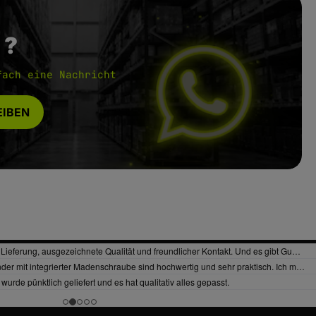
 ?
fach eine Nachricht
IBEN