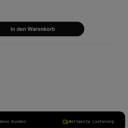
wünschten Wert ein oder benutze die S
In den Warenkorb
dene Kunden
Weltweite Lieferung