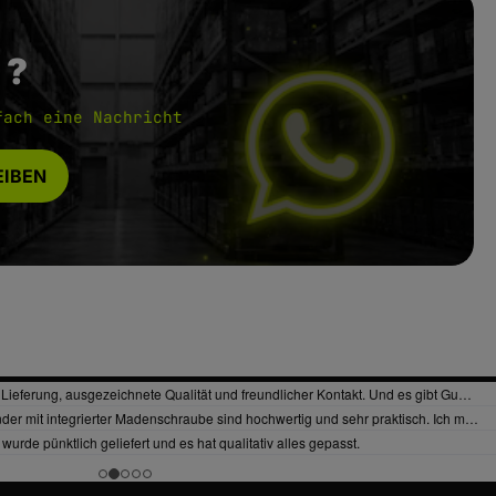
 ?
fach eine Nachricht
IBEN