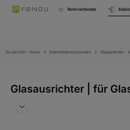
springen
Zur Hauptnavigation springen
Rohrverbinder
Edel
Du bist hier:
Home
Edelstahlkomponenten
Glasgeländer
Glasausrichter | für Gl
Bildergalerie überspringen