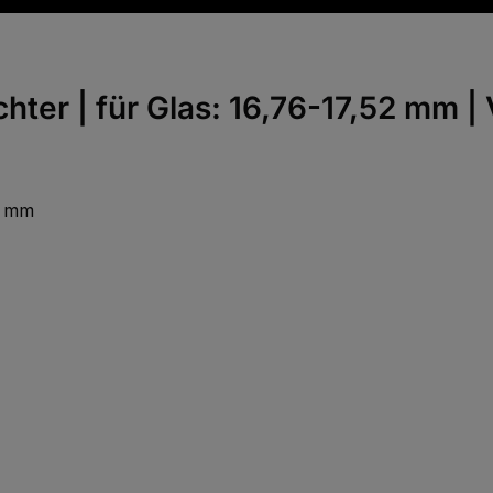
hter | für Glas: 16,76-17,52 mm |
,4 mm
 Wert ein oder benutze die Schaltfläch
Gib den gewünschten Wert ein oder benu