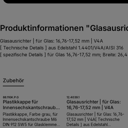
Produktinformationen "Glasausric
Glasausrichter | für Glas: 16,76-17,52 mm | V4A
[ Technische Details ] aus Edelstahl 1.4401/V4A/AISI 316
[ spezifische Details ] für Glas 16,76-17,52 mm; Breite: 26
Zubehör
Produktgalerie überspringen
Produkt Anzahl: Gib den gewünschten
Produkt Anzahl: 
88.11GK.P.G
12.4039.1
Stk
Stk
Plastikkappe für
Glasausrichter | für Glas:
Innensechskantschraube
16,76-17,52 mm | V4A
M6, grau
Plastikkappe, Farbe grau, für
Glasausrichter | für Glas: 16,76-
Innensechskantschraube M6
17,52 mm | V4A[ Technische
DIN 912 SW5 für Glasklemmen
Details ] aus Edelstahl