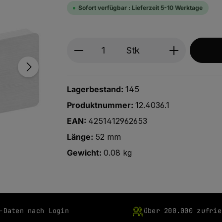
Sofort verfügbar : Lieferzeit 5-10 Werktage
Produkt Anzahl: Gib den ge
Stk
Lagerbestand:
145
Produktnummer:
12.4036.1
EAN:
4251412962653
Länge:
52 mm
Gewicht:
0.08 kg
-Daten nach Login
über 200.000 zufrie