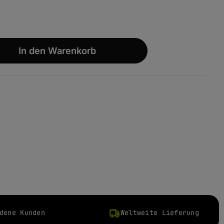
wünschten Wert ein oder benutze die S
In den Warenkorb
dene Kunden
Weltweite Lieferung