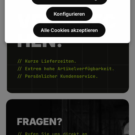
FENAU.
VERSPREC
Konfigurieren
Alle Cookies akzeptieren
HEN.
// Kurze Lieferzeiten.
// Extrem hohe Artikelverfügbarkeit.
// Persönlicher Kundenservice.
FRAGEN?
// Rufen Sie uns direkt an