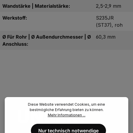
Wandstärke | Materialstärke:
2,5-2,9 mm
Werkstoff:
S235JR
(ST37), roh
Ø Für Rohr | Ø Außendurchmesser | Ø
60,3 mm
Anschluss:
Diese Website verwendet Cookies, um eine
UNSER.
bestmögliche Erfahrung bieten zu können.
Mehr Informationen ...
Nur technisch notwendige