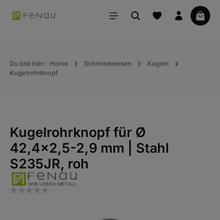
alt springen
Waren
Du bist hier:
Home
Schmiedeeisen
Kugeln
Kugelrohrknopf
Kugelrohrknopf für Ø
42,4x2,5-2,9 mm | Stahl
S235JR, roh
Bildergalerie überspringen