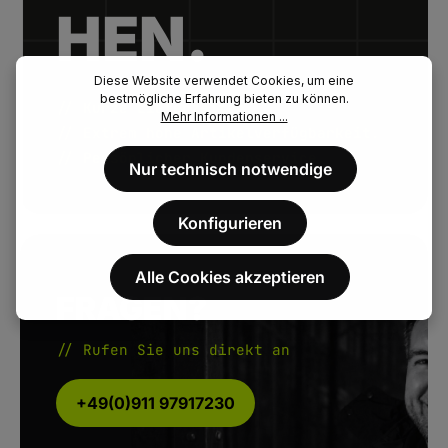
HEN.
Diese Website verwendet Cookies, um eine
bestmögliche Erfahrung bieten zu können.
// Kurze Lieferzeiten.
Mehr Informationen ...
// Extrem hohe Artikelverfügbarkeit.
// Persönlicher Kundenservice.
Nur technisch notwendige
Konfigurieren
Alle Cookies akzeptieren
FRAGEN?
// Rufen Sie uns direkt an
+49(0)911 97917230