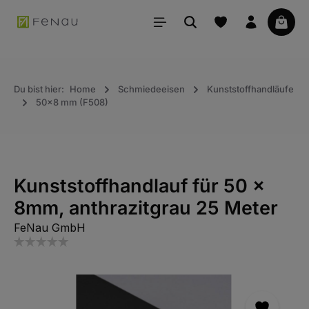
alt springen
Waren
Du bist hier:
Home
Schmiedeeisen
Kunststoffhandläufe
50x8 mm (F508)
Kunststoffhandlauf für 50 x
8mm, anthrazitgrau 25 Meter
FeNau GmbH
Bildergalerie überspringen