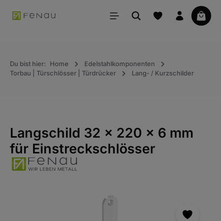
alt springen
Waren
Du bist hier:
Home
Edelstahlkomponenten
Torbau | Türschlösser | Türdrücker
Lang- / Kurzschilder
Langschild 32 x 220 x 6 mm
für Einstreckschlösser
Bildergalerie überspringen