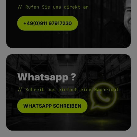
// Rufen Sie uns direkt an
+49(0)911 97917230
Whatsapp ?
// Schreib uns einfach eine Nachricht
WHATSAPP SCHREIBEN