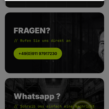
FRAGEN?
// Rufen Sie uns direkt an
+49(0)911 97917230
Whatsapp ?
// Schreib uns einfach eine Nachricht