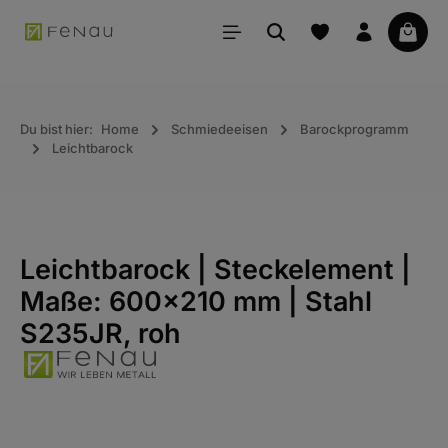
alt springen
Waren
Du bist hier:
Home
Schmiedeeisen
Barockprogramm
Leichtbarock
Leichtbarock | Steckelement |
Maße: 600x210 mm | Stahl
S235JR, roh
Bildergalerie überspringen