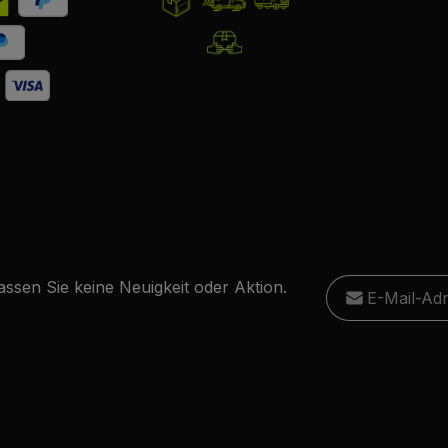
E-Mail-Adresse
ssen Sie keine Neuigkeit oder Aktion.
Ich habe die
D
Diese S
Die mit einem Stern
genommen und
Datensc
Pflichtfelder.
einverstanden.