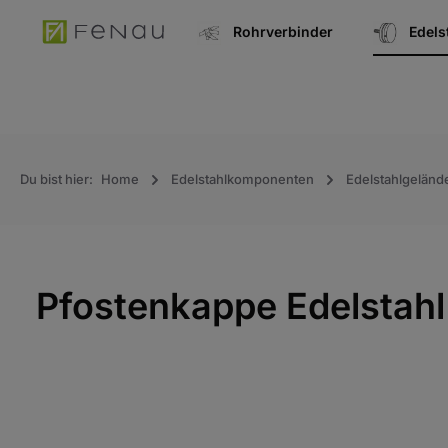
springen
Zur Hauptnavigation springen
Rohrverbinder
Edel
Du bist hier:
Home
Edelstahlkomponenten
Edelstahlgeländ
Pfostenkappe Edelstahl
Bildergalerie überspringen