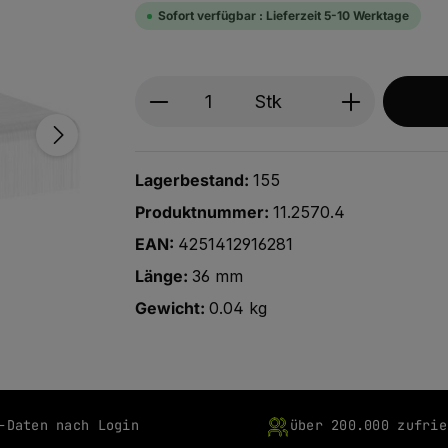
Sofort verfügbar : Lieferzeit 5-10 Werktage
Produkt Anzahl: Gib den ge
Stk
Lagerbestand:
155
Produktnummer:
11.2570.4
EAN:
4251412916281
Länge:
36 mm
Gewicht:
0.04 kg
-Daten nach Login
über 200.000 zufrie