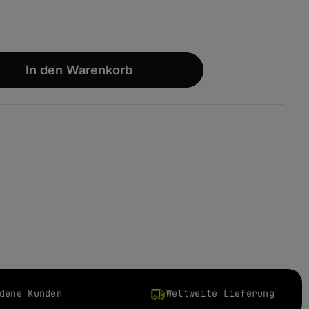
wünschten Wert ein oder benutze die S
In den Warenkorb
dene Kunden
Weltweite Lieferung