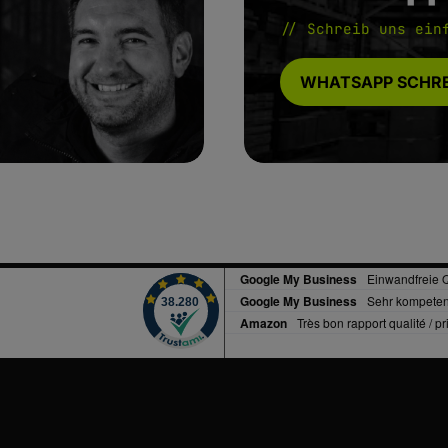
// Schreib uns ein
WHATSAPP SCHRE