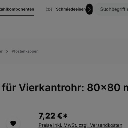
stahlkomponenten
Schmiedeeisen
Gitterrost
er
Pfostenkappen
 für Vierkantrohr: 80x80
7,22 €*
Preise inkl. MwSt. zzgl. Versandkosten