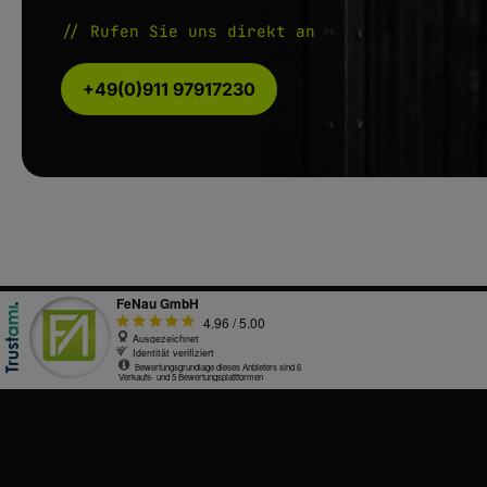
// Rufen Sie uns direkt an
+49(0)911 97917230