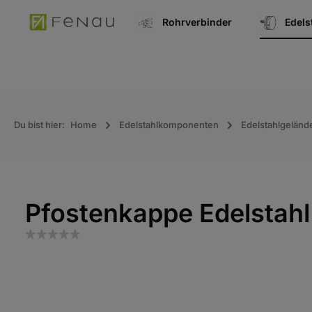
springen
Zur Hauptnavigation springen
Rohrverbinder
Edel
Du bist hier:
Home
Edelstahlkomponenten
Edelstahlgeländ
Pfostenkappe Edelstahl
Bildergalerie überspringen