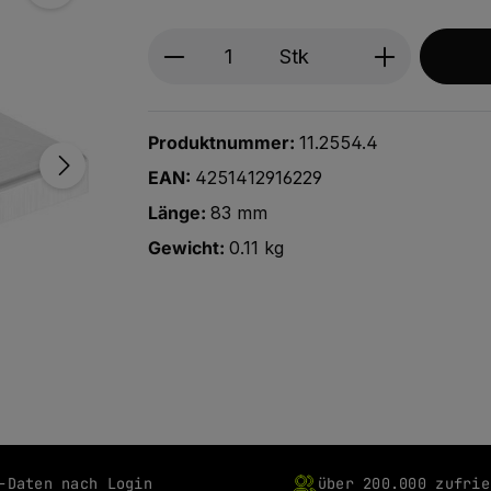
Produkt Anzahl: Gib den ge
Stk
Produktnummer:
11.2554.4
EAN:
4251412916229
Länge:
83 mm
Gewicht:
0.11 kg
-Daten nach Login
über 200.000 zufrie