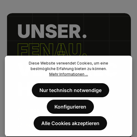
UNSER.
FENAU.
VERSPREC
Diese Website verwendet Cookies, um eine
bestmögliche Erfahrung bieten zu können.
Mehr Informationen ...
HEN.
Nur technisch notwendige
Konfigurieren
// Kurze Lieferzeiten.
// Extrem hohe Artikelverfügbarkeit.
Alle Cookies akzeptieren
// Persönlicher Kundenservice.