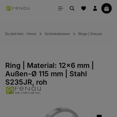
alt springen
Waren
Du bist hier:
Home
Schmiedeeisen
Ringe | Kreuze
Ring | Material: 12x6 mm |
Außen-Ø 115 mm | Stahl
S235JR, roh
Bildergalerie überspringen