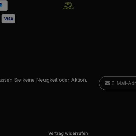
E-Mail-Adresse
ssen Sie keine Neuigkeit oder Aktion.
Ich habe die
D
Diese S
Die mit einem Stern
genommen und
Datensc
Pflichtfelder.
einverstanden.
Vertrag widerrufen