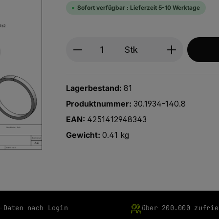
Sofort verfügbar : Lieferzeit 5-10 Werktage
Produkt Anzahl: Gib den ge
Stk
Lagerbestand:
81
Produktnummer:
30.1934-140.8
EAN:
4251412948343
Gewicht:
0.41 kg
-Daten nach Login
über 200.000 zufrie