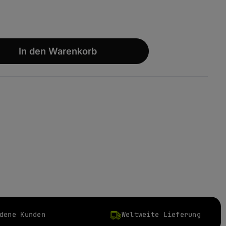
wünschten Wert ein oder benutze die S
In den Warenkorb
dene Kunden
Weltweite Lieferung