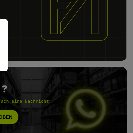
 ?
fach eine Nachricht
IBEN