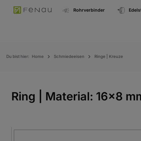
springen
Zur Hauptnavigation springen
Rohrverbinder
Edel
Du bist hier:
Home
Schmiedeeisen
Ringe | Kreuze
Ring | Material: 16x8 
Bildergalerie überspringen