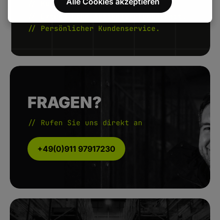
Alle Cookies akzeptieren
// Kurze Lieferzeiten.
// Extrem hohe Artikelverfügbarkeit.
// Persönlicher Kundenservice.
FRAGEN?
// Rufen Sie uns direkt an
+49(0)911 97917230