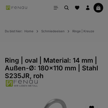
alt springen
Waren
Du bist hier:
Home
Schmiedeeisen
Ringe | Kreuze
Ring | oval | Material: 14 mm |
Außen-Ø: 180x110 mm | Stahl
S235JR, roh
Bildergalerie überspringen