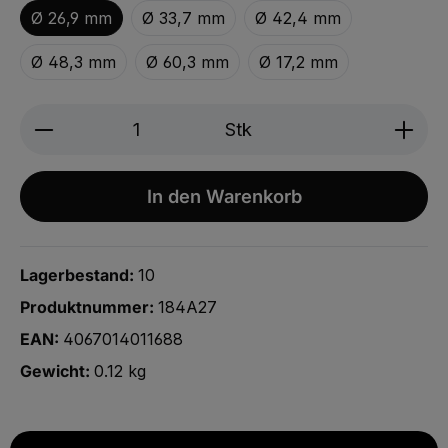
Ø 26,9 mm
Ø 33,7 mm
Ø 42,4 mm
Ø 48,3 mm
Ø 60,3 mm
Ø 17,2 mm
Produkt Anzahl: Gib den gewünschten We
Stk
In den Warenkorb
Lagerbestand:
10
Produktnummer:
184A27
EAN:
4067014011688
Gewicht:
0.12 kg