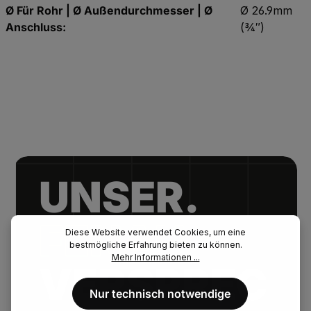
Ø Für Rohr | Ø Außendurchmesser | Ø
Ø 26.9mm
Anschluss:
(3⁄4″)
UNSER.
FENAU.
Diese Website verwendet Cookies, um eine
bestmögliche Erfahrung bieten zu können.
Mehr Informationen ...
VERSPREC
Nur technisch notwendige