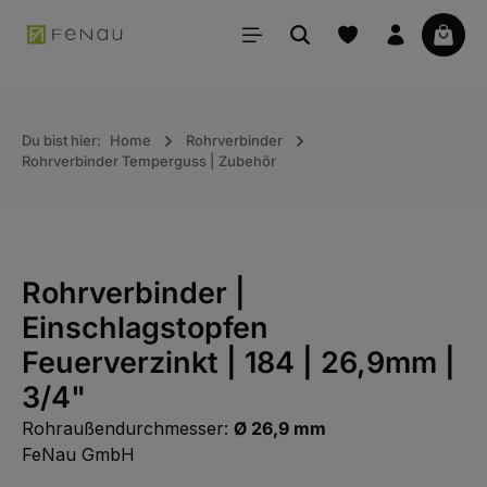
alt springen
Waren
Du bist hier:
Home
Rohrverbinder
Rohrverbinder Temperguss | Zubehör
Rohrverbinder |
Einschlagstopfen
Feuerverzinkt | 184 | 26,9mm |
3/4"
Rohraußendurchmesser:
Ø 26,9 mm
FeNau GmbH