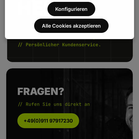
HEN.
Konfigurieren
Alle Cookies akzeptieren
// Kurze Lieferzeiten.
// Extrem hohe Artikelverfügbarkeit.
// Persönlicher Kundenservice.
FRAGEN?
// Rufen Sie uns direkt an
+49(0)911 97917230