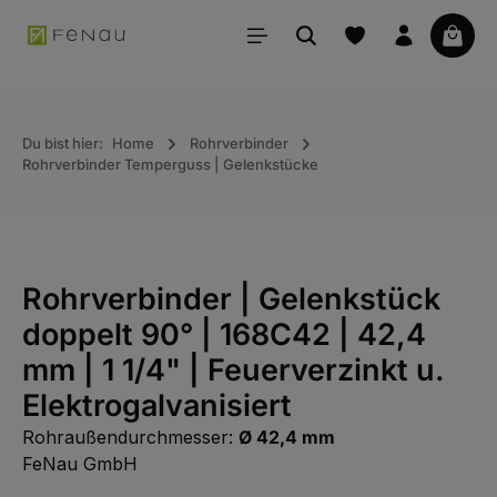
alt springen
Waren
Du bist hier:
Home
Rohrverbinder
Rohrverbinder Temperguss | Gelenkstücke
Rohrverbinder | Gelenkstück
doppelt 90° | 168C42 | 42,4
mm | 1 1/4" | Feuerverzinkt u.
Elektrogalvanisiert
Rohraußendurchmesser:
Ø 42,4 mm
FeNau GmbH