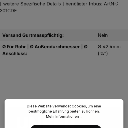
[ weitere Spezifische Details ] benötigter Inbus: ArtNr.:
301CDE
Versand Gurtmasspflichtig:
Nein
Ø Für Rohr | Ø Außendurchmesser | Ø
Ø 42.4mm
Anschluss:
(11⁄4″)
Diese Website verwendet Cookies, um eine
bestmögliche Erfahrung bieten zu können.
UNSER.
Mehr Informationen ...