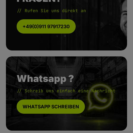
// Rufen Sie uns direkt an
+49(0)911 97917230
Whatsapp ?
// Schreib uns einfach eine Nachricht
WHATSAPP SCHREIBEN