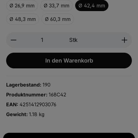
Ø 26,9 mm
Ø 33,7 mm
Ø 42,4 mm
Ø 48,3 mm
Ø 60,3 mm
Produkt Anzahl: Gib den gewünschten We
Stk
In den Warenkorb
Lagerbestand:
190
Produktnummer:
168C42
EAN:
4251412903076
Gewicht:
1.18 kg