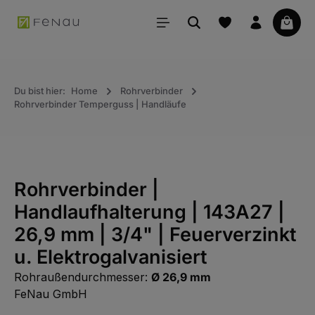
alt springen
Waren
Du bist hier:
Home
Rohrverbinder
Rohrverbinder Temperguss | Handläufe
Rohrverbinder |
Handlaufhalterung | 143A27 |
26,9 mm | 3/4" | Feuerverzinkt
u. Elektrogalvanisiert
Rohraußendurchmesser:
Ø 26,9 mm
FeNau GmbH