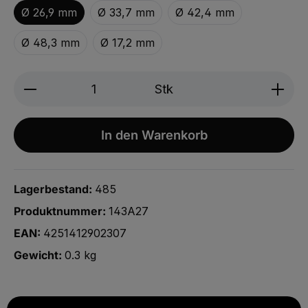
Ø 26,9 mm
Ø 33,7 mm
Ø 42,4 mm
Ø 48,3 mm
Ø 17,2 mm
Produkt Anzahl: Gib den gewünschten We
Stk
In den Warenkorb
Lagerbestand:
485
Produktnummer:
143A27
EAN:
4251412902307
Gewicht:
0.3 kg