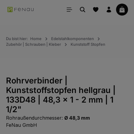
alt springen
Waren
Du bist hier:
Home
Edelstahlkomponenten
Zubehör | Schrauben | Kleber
Kunststoff Stopfen
Rohrverbinder |
Kunststoffstopfen hellgrau |
133D48 | 48,3 x 1 - 2 mm | 1
1/2"
Rohraußendurchmesser:
Ø 48,3 mm
FeNau GmbH