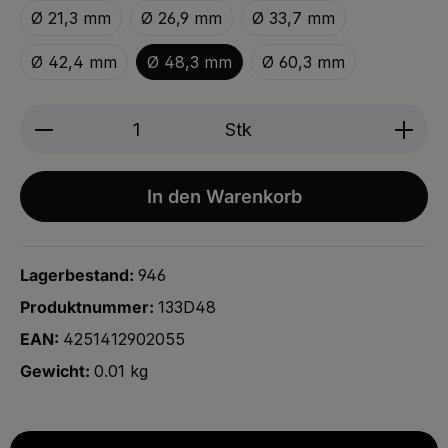
Ø 21,3 mm
Ø 26,9 mm
Ø 33,7 mm
Ø 42,4 mm
Ø 48,3 mm
Ø 60,3 mm
Produkt Anzahl: Gib den gewünschten We
Stk
In den Warenkorb
Lagerbestand:
946
Produktnummer:
133D48
EAN:
4251412902055
Gewicht:
0.01 kg