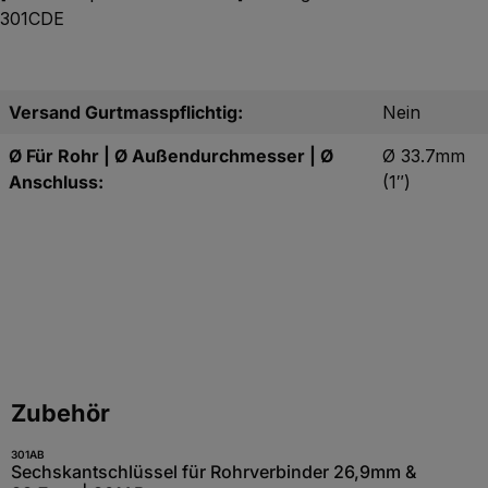
301CDE
Versand Gurtmasspflichtig:
Nein
Ø Für Rohr | Ø Außendurchmesser | Ø
Ø 33.7mm
Anschluss:
(1″)
Produktgalerie überspringen
Zubehör
301AB
Sechskantschlüssel für Rohrverbinder 26,9mm &