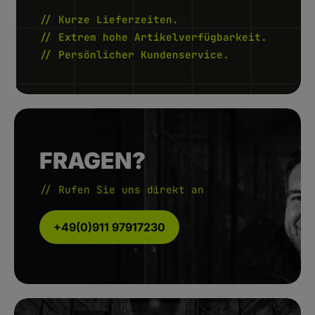
-
2
// Kurze Lieferzeiten.
W
e
// Extrem hohe Artikelverfügbarkeit.
r
k
// Persönlicher Kundenservice.
t
a
g
e
FRAGEN?
// Rufen Sie uns direkt an
+49(0)911 97917230