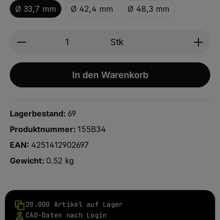
Ø 33,7 mm
Ø 42,4 mm
Ø 48,3 mm
Produkt Anzahl: Gib den gewünschten We
Stk
In den Warenkorb
Lagerbestand:
69
Produktnummer:
155B34
EAN:
4251412902697
Gewicht:
0.52 kg
20.000 Artikel auf Lager
CAD-Daten nach Login