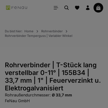
alt springen
Waren
Du bist hier:
Home
Rohrverbinder
Rohrverbinder Temperguss | Variabler Winkel
Rohrverbinder | T-Stück lang
verstellbar 0-11° | 155B34 |
33,7 mm | 1" | Feuerverzinkt u.
Elektrogalvanisiert
Rohraußendurchmesser:
Ø 33,7 mm
FeNau GmbH