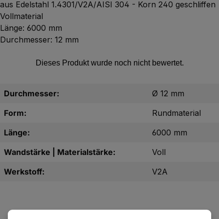
aus Edelstahl 1.4301/V2A/AISI 304 - Korn 240 geschliffen
Vollmaterial
Länge: 6000 mm
Durchmesser: 12 mm
Durchmesser:
Ø 12 mm
Form:
Rundmaterial
Länge:
6000 mm
Wandstärke | Materialstärke:
Voll
Werkstoff:
V2A