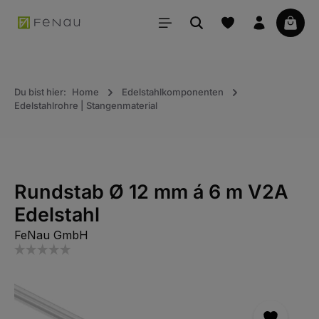
alt springen
Waren
Du bist hier:
Home
Edelstahlkomponenten
Edelstahlrohre | Stangenmaterial
Rundstab Ø 12 mm á 6 m V2A
Edelstahl
FeNau GmbH
Bildergalerie überspringen